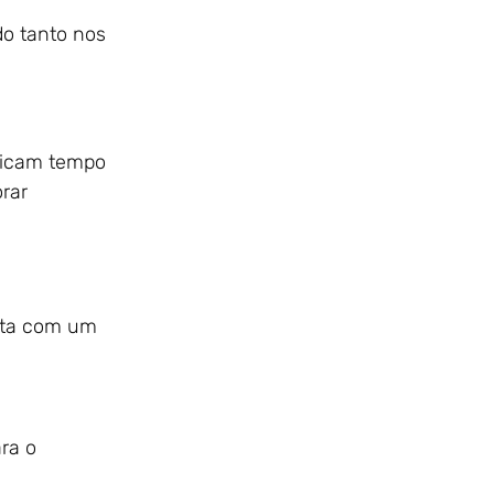
do tanto nos
edicam tempo
rar
ita com um
ra o