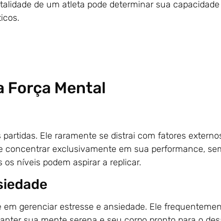
alidade de um atleta pode determinar sua capacidade d
icos.
a Força Mental
 partidas. Ele raramente se distrai com fatores extern
 se concentrar exclusivamente em sua performance, sem
s os níveis podem aspirar a replicar.
siedade
e em gerenciar estresse e ansiedade. Ele frequentement
 manter sua mente serena e seu corpo pronto para o des