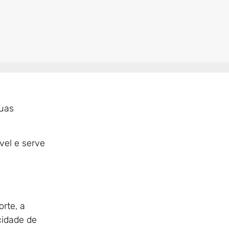
suas
vel e serve
orte, a
cidade de