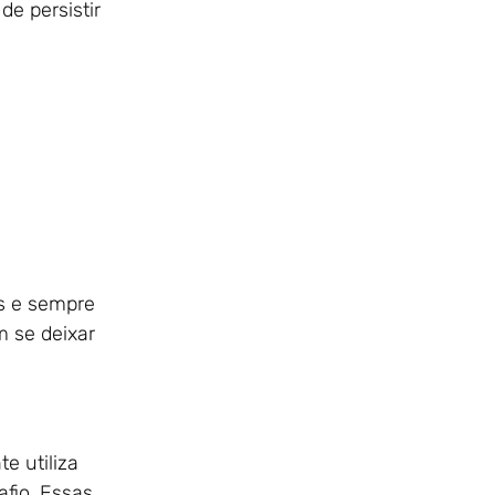
e persistir
os e sempre
 se deixar
e utiliza
afio. Essas