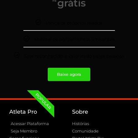
grátis
R$
Vença os próprios medos
Elimine os pensamentos limitantes
Seja reconhecido e valorizado pelas pessoas
Baixe agora
POPULAR
Atleta Pro
Sobre
Acessar Plataforma
Histórias
Seja Membro
Comunidade