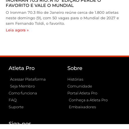
IRONMAN 70.3 RIO: A 10ª EDIÇÃO PERDE O
FAVORITO E VALE O MUNDIAL
O Ironman 70.3 Rio de Janeiro reúne cerca de 1.800 atletas
neste domingo (9), com 50 vagas para o Mundial de 2027 e
sem Fernando Toldi, o favorito.
Leia agora »
Atleta Pro
Sobre
Acessar Plataforma
Histórias
Seja Membro
Comunidade
Como funciona
Portal Atleta Pro
FAQ
Conheça a Atleta Pro
Suporte
Embaixadores
Siga-nos