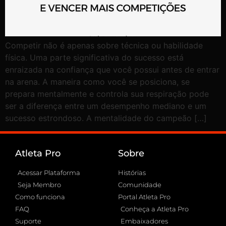
Competir não é apenas sobre técnica ou habilidade
física. Uma parte significativa do sucesso está
enraizada na confiança que você possui antes de entrar
na arena. A maneira como você se posiciona, se
prepara mentalmente e controla sua respiração pode
ser a diferença entre um desempenho mediano e um
sucesso estrondoso. A mentalidade do campeão […]
Atleta Pro
Sobre
Acessar Plataforma
Histórias
Seja Membro
Comunidade
Como funciona
Portal Atleta Pro
FAQ
Conheça a Atleta Pro
Suporte
Embaixadores