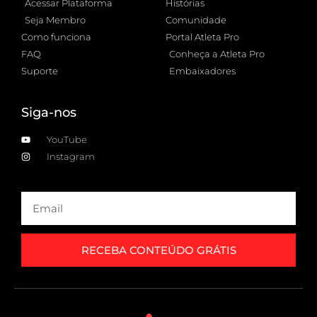
Acessar Plataforma
Histórias
Seja Membro
Comunidade
Como funciona
Portal Atleta Pro
FAQ
Conheça a Atleta Pro
Suporte
Embaixadores
Siga-nos
YouTube
Instagram
RECEBA CONTEÚDO GRÁTIS