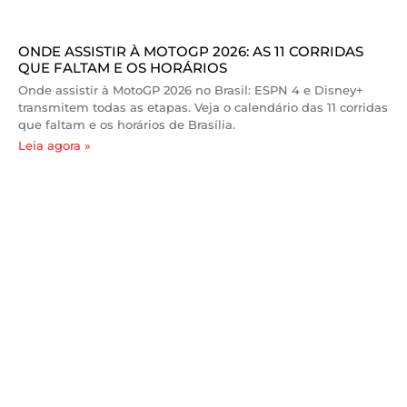
ONDE ASSISTIR À MOTOGP 2026: AS 11 CORRIDAS
QUE FALTAM E OS HORÁRIOS
Onde assistir à MotoGP 2026 no Brasil: ESPN 4 e Disney+
transmitem todas as etapas. Veja o calendário das 11 corridas
que faltam e os horários de Brasília.
Leia agora »
Atleta Pro
Sobre
Acessar Plataforma
Histórias
Seja Membro
Comunidade
Como funciona
Portal Atleta Pro
FAQ
Conheça a Atleta Pro
Suporte
Embaixadores