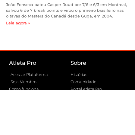
João Fonseca bateu Casper Ruud por 7/6 e 6/3 em Montreal,
salvou 6 de 7 break points e virou o primeiro brasileiro nas
oitavas do Masters do Canadá desde Guga, em 2004.
Leia agora »
Atleta Pro
Sobre
Acessar Plataforma
Histórias
Seja Membro
Comunidade
Como funciona
Portal Atleta Pro
FAQ
Conheça a Atleta Pro
Suporte
Embaixadores
Siga-nos
YouTube