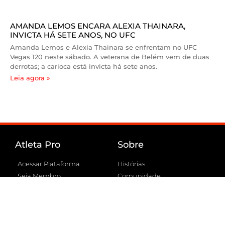
AMANDA LEMOS ENCARA ALEXIA THAINARA,
INVICTA HÁ SETE ANOS, NO UFC
Amanda Lemos e Alexia Thainara se enfrentam no UFC
Vegas 120 neste sábado. A veterana de Belém vem de duas
derrotas; a carioca está invicta há sete anos.
Leia agora »
Atleta Pro
Sobre
Acessar Plataforma
Histórias
Seja Membro
Comunidade
Como funciona
Portal Atleta Pro
FAQ
Conheça a Atleta Pro
Suporte
Embaixadores