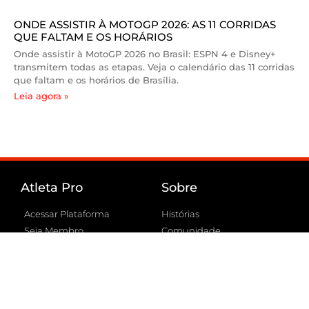
ONDE ASSISTIR À MOTOGP 2026: AS 11 CORRIDAS
QUE FALTAM E OS HORÁRIOS
Onde assistir à MotoGP 2026 no Brasil: ESPN 4 e Disney+
transmitem todas as etapas. Veja o calendário das 11 corridas
que faltam e os horários de Brasília.
Leia agora »
Atleta Pro
Sobre
Acessar Plataforma
Histórias
Seja Membro
Comunidade
Como funciona
Portal Atleta Pro
FAQ
Conheça a Atleta Pro
Suporte
Embaixadores