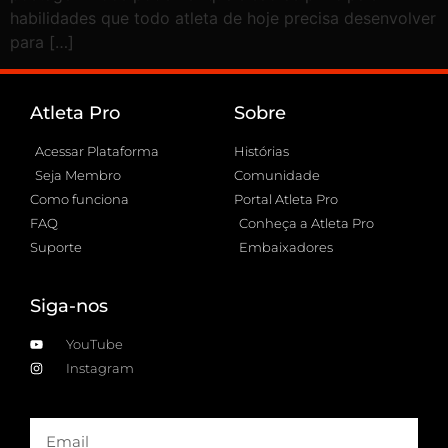
habilidades que todo atleta de hoje precisa desenvolver
para […]
Atleta Pro
Sobre
Acessar Plataforma
Histórias
Seja Membro
Comunidade
Como funciona
Portal Atleta Pro
FAQ
Conheça a Atleta Pro
Suporte
Embaixadores
Siga-nos
YouTube
Instagram