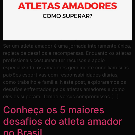
Ser um atleta amador é uma jornada inteiramente única,
repleta de desafios e recompensas. Enquanto os atletas
profissionais costumam ter recursos e apoio
especializado, os amadores geralmente conciliam suas
paixões esportivas com responsabilidades diárias,
como trabalho e família. Neste post, exploraremos os
desafios enfrentados pelos atletas amadores e como
eles os superam. Tempo versus compromissos […]
Conheça os 5 maiores
desafios do atleta amador
no Brasil