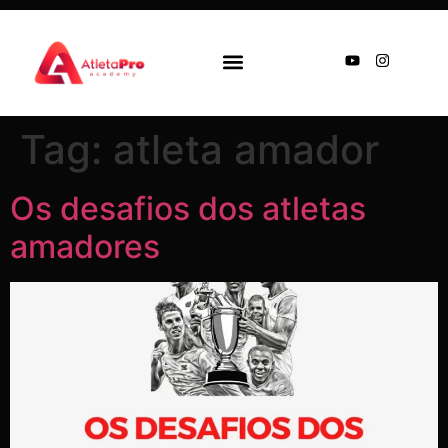
MATERIAIS GRATUITOS
SEJA PATROCINADO
Tag:
atleta amador
Os desafios dos atletas
amadores