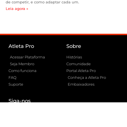
de competir, e como adaptar cada um.
Leia agora »
Atleta Pro
Sobre
Acessar Plataforma
Histórias
Seja Membro
Comunidade
Como funciona
Portal Atleta Pro
FAQ
Conheça a Atleta Pro
Suporte
Embaixadores
Siga-nos
YouTube
Instagram