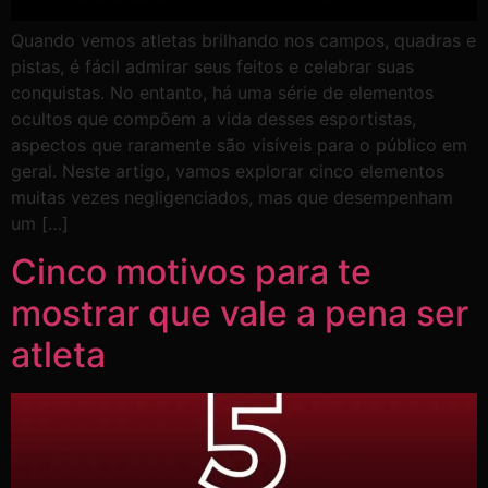
Quando vemos atletas brilhando nos campos, quadras e
pistas, é fácil admirar seus feitos e celebrar suas
conquistas. No entanto, há uma série de elementos
ocultos que compõem a vida desses esportistas,
aspectos que raramente são visíveis para o público em
geral. Neste artigo, vamos explorar cinco elementos
muitas vezes negligenciados, mas que desempenham
um […]
Cinco motivos para te
mostrar que vale a pena ser
atleta