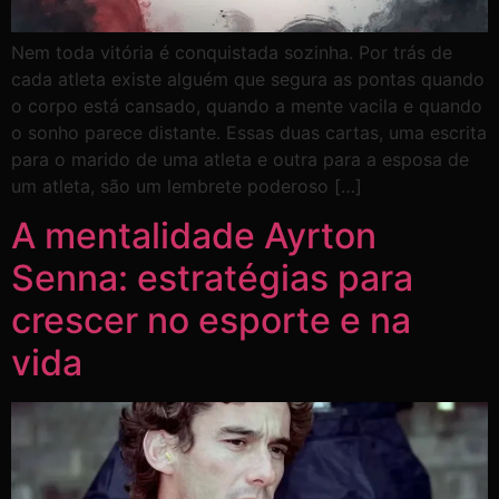
Nem toda vitória é conquistada sozinha. Por trás de
cada atleta existe alguém que segura as pontas quando
o corpo está cansado, quando a mente vacila e quando
o sonho parece distante. Essas duas cartas, uma escrita
para o marido de uma atleta e outra para a esposa de
um atleta, são um lembrete poderoso […]
A mentalidade Ayrton
Senna: estratégias para
crescer no esporte e na
vida