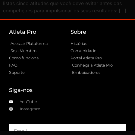
listas cinco atitudes que você deve evitar antes das
competições para impulsionar os seus resultados: […]
Atleta Pro
Sobre
Acessar Plataforma
Histórias
Seja Membro
Comunidade
Como funciona
Portal Atleta Pro
FAQ
Conheça a Atleta Pro
Suporte
Embaixadores
Siga-nos
YouTube
Instagram